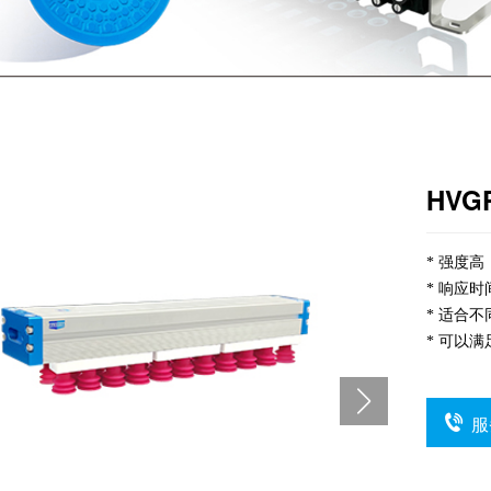
HVG
* 强度
* 响应时
* 适合
* 可以
服