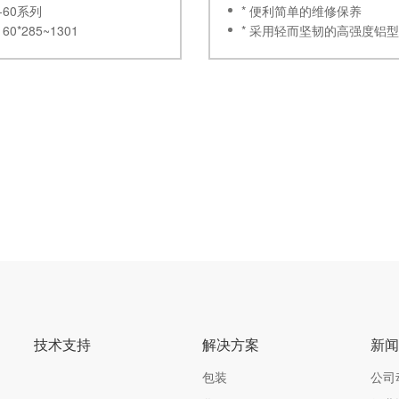
-60系列
* 便利简单的维修保养
0*285~1301
* 采用轻而坚韧的高强度铝
* 外置真空源设计
* 采用HANWHA 特有的阀
* 不同孔型技术适应更多种
用
* 欧洲原装进口密封海绵垫
命更长
技术支持
解决方案
新
包装
公司