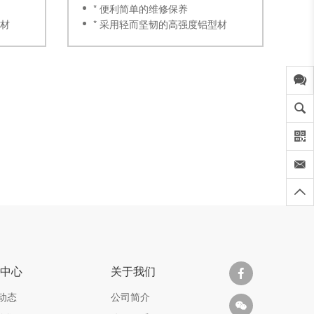
* 便利简单的维修保养
型材
* 采用轻而坚韧的高强度铝型材
* 内置多级真空发生器模块
体技术
* 采用HANWHA 特有的阀体技术
的工件应
* 不同孔型技术适应更多种的工件应
用
，使用寿
* 欧洲原装进口密封海绵垫使用寿命
更长
闻中心
关于我们
动态
公司简介