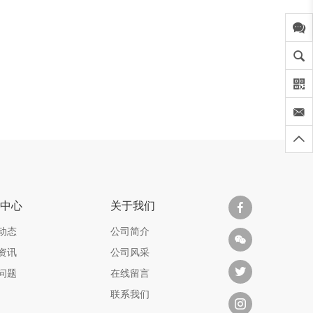
的工件应
* 不同孔型技术适应更多种的工件应
用
，使用寿
* 欧洲原装进口密封海绵垫使用寿命
更长
闻中心
关于我们
动态
公司简介
资讯
公司风采
问题
在线留言
联系我们