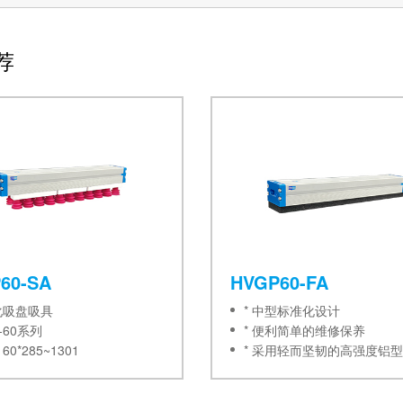
荐
60-SA
HVGP60-FA
化吸盘吸具
* 中型标准化设计
-60系列
* 便利简单的维修保养
0*285~1301
* 采用轻而坚韧的高强度铝
* 外置真空源设计
* 采用HANWHA 特有的阀