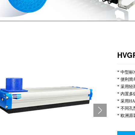
HVGP
* 中型
* 便利
* 采用
* 内置
* 采用H
* 不同
* 欧洲