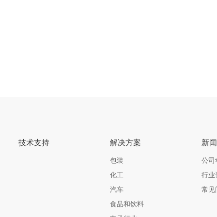
* 不同孔型技术适应更多种
用
* 欧洲原装进口密封海绵垫
命更长
技术支持
解决方案
新
包装
公司
化工
行业
汽车
常见
食品和饮料