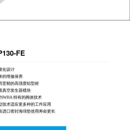
130-FE
标准化设计
简单的维修保养
轻而坚韧的高强度铝型材
多级真空发生器模块
ANWHA 特有的阀体技术
孔型技术适应更多种的工件应用
原装进口密封海绵垫使用寿命更长