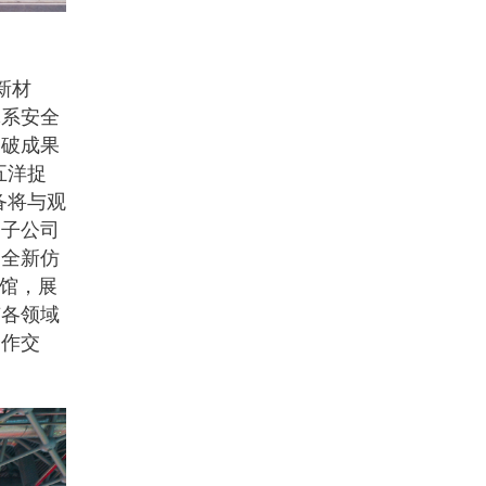
新材
体系安全
突破成果
五洋捉
备将与观
门子公司
的全新仿
国馆，展
有各领域
合作交