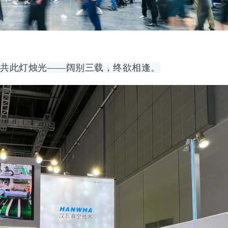
共此灯烛光——阔别三载，终欲相逢。