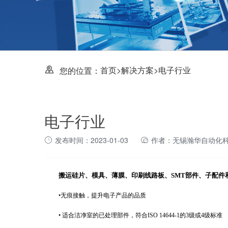
首页
>
解决方案
>
电子行业
您的位置：
电子行业
发布时间：2023-01-03
作者：无锡瀚华自动化
搬运硅片、模具、薄膜、印刷线路板、
SMT
部件、子配件
•
无痕接触，提升电子产品的品质
•
适合洁净室的已处理部件，符合
ISO 14644-1
的
3
级或
4
级标准