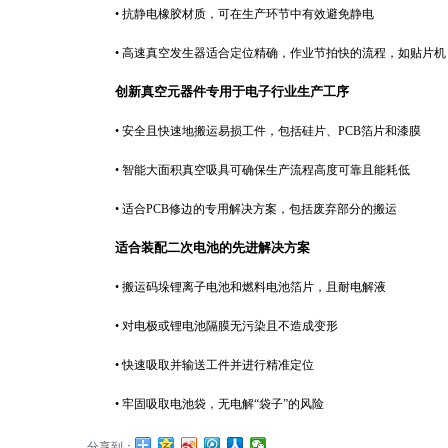
•
抗静电橡胶材质，可在生产环节中有效避免静电
•
高速真空发生器适合定位精确，作业节拍快的流程，如贴片机
创新真空元器件专用于电子行业生产工序
•
安全且快速地搬运易损工件，包括硅片、
PCB
箔片和漆膜
•
智能大面积真空吸具可确保生产流程高度可靠且能耗低
•
适合
PCB
修边的专用解决方案，包括废弃部分的搬运
适合装配二次电池的先进解决方案
•
搬运码垛锂离子电池和燃料电池箔片，且耐电解液
•
对电极或锂电池隔膜无污染且不造成变形
•
快速吸取并输送工件并进行精准定位
•
牢固吸取电池袋，无电解“袋子”的风险
分享到：